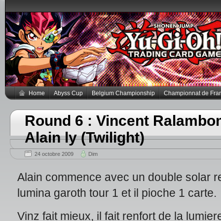
Home
Abyss Cup
Belgium Championship
Championnat de Fra
Round 6 : Vincent Ralambom
Alain ly (Twilight)
24 octobre 2009
Dim
Alain commence avec un double solar rech
lumina garoth tour 1 et il pioche 1 carte.
Vinz fait mieux, il fait renfort de la lumier