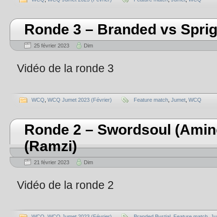
Ronde 3 – Branded vs Sprig
25 février 2023
Dim
Vidéo de la ronde 3
WCQ
,
WCQ Jumet 2023 (Février)
Feature match
,
Jumet
,
WCQ
Ronde 2 – Swordsoul (Amine
(Ramzi)
21 février 2023
Dim
Vidéo de la ronde 2
WCQ
,
WCQ Jumet 2023 (Février)
Branded Bystial
,
Feature match
,
Ju