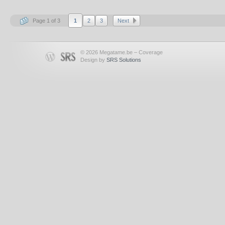
Page 1 of 3
1
2
3
Next
© 2026 Megatame.be – Coverage
Design by
SRS Solutions