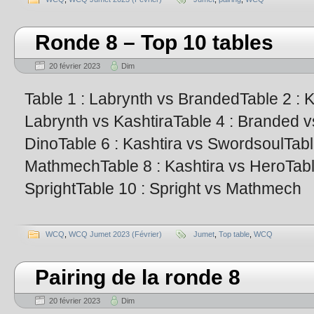
Ronde 8 – Top 10 tables
20 février 2023
Dim
Table 1 : Labrynth vs BrandedTable 2 : 
Labrynth vs KashtiraTable 4 : Branded vs
DinoTable 6 : Kashtira vs SwordsoulTabl
MathmechTable 8 : Kashtira vs HeroTable
SprightTable 10 : Spright vs Mathmech
WCQ
,
WCQ Jumet 2023 (Février)
Jumet
,
Top table
,
WCQ
Pairing de la ronde 8
20 février 2023
Dim