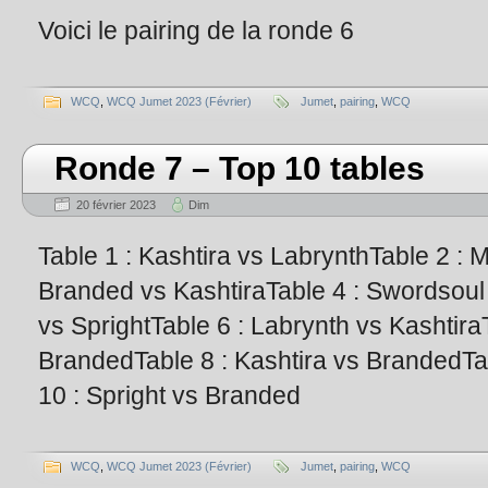
Voici le pairing de la ronde 6
WCQ
,
WCQ Jumet 2023 (Février)
Jumet
,
pairing
,
WCQ
Ronde 7 – Top 10 tables
20 février 2023
Dim
Table 1 : Kashtira vs LabrynthTable 2 :
Branded vs KashtiraTable 4 : Swordsoul 
vs SprightTable 6 : Labrynth vs Kashtira
BrandedTable 8 : Kashtira vs BrandedTab
10 : Spright vs Branded
WCQ
,
WCQ Jumet 2023 (Février)
Jumet
,
pairing
,
WCQ