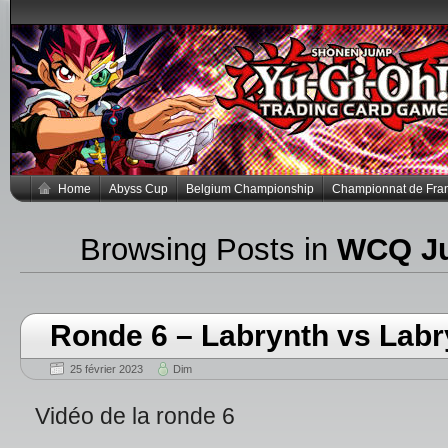
Home
Abyss Cup
Belgium Championship
Championnat de Fra
Browsing Posts in
WCQ Ju
Ronde 6 – Labrynth vs Labr
25 février 2023
Dim
Vidéo de la ronde 6