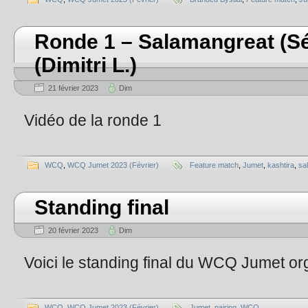
Ronde 1 – Salamangreat (Sé
(Dimitri L.)
21 février 2023
Dim
Vidéo de la ronde 1
WCQ
,
WCQ Jumet 2023 (Février)
Feature match
,
Jumet
,
kashtira
,
sa
Standing final
20 février 2023
Dim
Voici le standing final du WCQ Jumet org
WCQ
,
WCQ Jumet 2023 (Février)
Jumet
,
pairing
,
WCQ