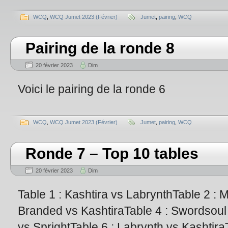
WCQ
,
WCQ Jumet 2023 (Février)
Jumet
,
pairing
,
WCQ
Pairing de la ronde 8
20 février 2023
Dim
Voici le pairing de la ronde 6
WCQ
,
WCQ Jumet 2023 (Février)
Jumet
,
pairing
,
WCQ
Ronde 7 – Top 10 tables
20 février 2023
Dim
Table 1 : Kashtira vs LabrynthTable 2 :
Branded vs KashtiraTable 4 : Swordsoul 
vs SprightTable 6 : Labrynth vs Kashtira