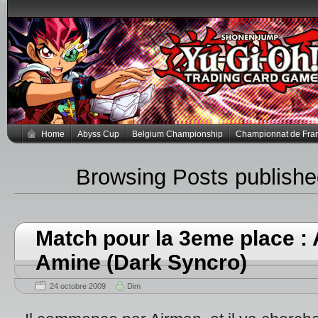
Home
Abyss Cup
Belgium Championship
Championnat de Fra
Browsing Posts publishe
Match pour la 3eme place : A
Amine (Dark Syncro)
24 octobre 2009
Dim