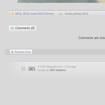
WCQ
,
WCQ Jumet 2023 (Février)
Jumet
,
pairing
,
WCQ
Comments (0)
Comments are clos
Previous Post
© 2026 Megatame.be – Coverage
Design by
SRS Solutions