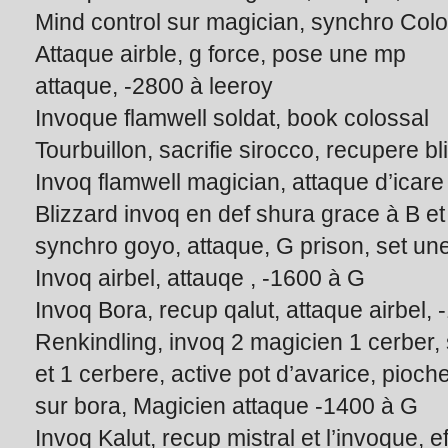
Mind control sur magician, synchro Colo
Attaque airble, g force, pose une mp
attaque, -2800 à leeroy
Invoque flamwell soldat, book colossal
Tourbuillon, sacrifie sirocco, recupere b
Invoq flamwell magician, attaque d’icar
Blizzard invoq en def shura grace à B et 
synchro goyo, attaque, G prison, set un
Invoq airbel, attauqe , -1600 à G
Invoq Bora, recup qalut, attaque airbel,
Renkindling, invoq 2 magicien 1 cerber
et 1 cerbere, active pot d’avarice, pioch
sur bora, Magicien attaque -1400 à G
Invoq Kalut, recup mistral et l’invoque, e