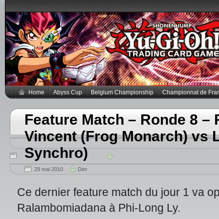
Home
Abyss Cup
Belgium Championship
Championnat de Fra
Feature Match – Ronde 8 
Vincent (Frog Monarch) vs 
Synchro)
29 mai 2010
Dim
Ce dernier feature match du jour 1 va o
Ralambomiadana à Phi-Long Ly.